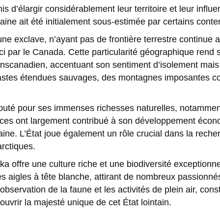
s d’élargir considérablement leur territoire et leur influ
ntaine ait été initialement sous-estimée par certains cont
e exclave, n’ayant pas de frontière terrestre continue 
-ci par le Canada. Cette particularité géographique rend 
nscanadien, accentuant son sentiment d’isolement mais 
astes étendues sauvages, des montagnes imposantes co
uté pour ses immenses richesses naturelles, notamment l
rces ont largement contribué à son développement écon
ine. L’État joue également un rôle crucial dans la recher
rctiques.
ka offre une culture riche et une biodiversité exceptionn
s aigles à tête blanche, attirant de nombreux passionné
’observation de la faune et les activités de plein air, co
uvrir la majesté unique de cet État lointain.