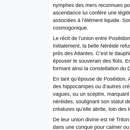
nymphes des mers reconnues pour
ascendance lui confère une légiti
associées à l’élément liquide. Son
cosmogonique.
Le récit de l’union entre Poséid
Initialement, la belle Néréide re
près des Atlantes. C’est le dauph
épouser le souverain des flots. E
formant ainsi la constellation du 
En tant qu’épouse de Poséidon, A
des hippocampes ou d’autres créat
vagues, ou un sceptre, marquant
néréides, soulignant son statut d
créatures qu’elle abrite, loin de
De leur union divine est né Trit
dans une conque pour calmer ou s