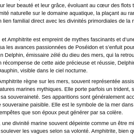
 leur beauté et leur grâce, évoluant au cœur des flots
mité naturelle sur le domaine aquatique, la plaçant au r
 lien familial direct avec les divinités primordiales de l
on et Amphitrite est empreint de mythes fascinants et d’
fusa les avances passionnées de Poséidon et s’enfuit pou
in Delphin, émissaire zélé du dieu des mers, qui la retro
n récompense de cette aide précieuse et réussie, Delphin 
Dauphin, visible dans le ciel nocturne.
mphitrite règne sur les mers, souvent représentée assise
ures marines mythiques. Elle porte parfois un trident, 
 sa souveraineté. Ses apparitions sont généralement ac
e souveraine paisible. Elle est le symbole de la mer dan
s tempêtes que son époux peut générer par sa colère.
on, une divinité marine souvent dépeinte comme un être 
oulever les vagues selon sa volonté. Amphitrite, bien qu