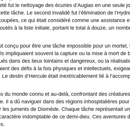
jeté fut le nettoyage des écuries d’Augias en une seule j
e tâche. Le second invalidé fut l’élimination de l’Hydr
es coupées, ce qui était considéré comme une assistance e
utés à la liste initiale, portant le total à douze, un no
t conçu pour être une tâche impossible pour un mortel, 
. Ils impliquaient souvent la capture ou la mise à mort de
tués dans des lieux lointains et dangereux, ou la réalisat
ient des défis à la fois physiques et intellectuels, exig
Le destin d’Hercule était inextricablement lié à l’acco
ns du monde connu et au-delà, confrontant des créatures 
. Il a dû naviguer dans des régions inhospitalières po
er les juments de Diomède. Chaque tâche représentait u
 caractère indomptable de ce demi-dieu. Ces aventures d
s.