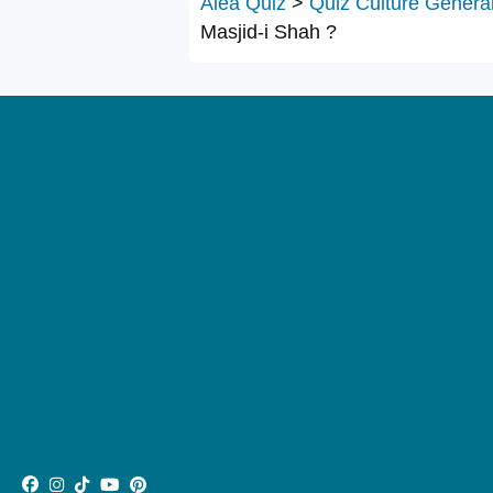
Alea Quiz
>
Quiz Culture Généra
Masjid-i Shah ?