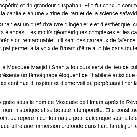
rospérité et de grandeur d’Ispahan. Elle fut conçue com
la capitale en une vitrine de l’art et de la science safavi
hah est un chef-d’œuvre d’ingénierie et d’esthétique, 
ts élancés. Les motifs géométriques complexes et les cal
précision remarquable, utilisant des carreaux de faïenc
ipal permet à la voix de l’imam d’être audible dans toute
la Mosquée Masjid-i Shah a toujours servi de lieu de cult
présente un témoignage éloquent de l’habileté artistique 
 continue d’inspirer et d’émerveiller, perpétuant l’héritag
signée sous le nom de Mosquée de l’Imam après la Révolu
nom historique et sa beauté intemporelle. Elle constitu
int de repère incontournable pour quiconque souhaite exp
uée offre une immersion profonde dans l’art, la religion et