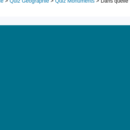
le
>
Quiz Géographie
>
Quiz Monuments
>
Dans quelle 