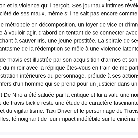
ion et la violence qu’il perçoit. Ses journaux intimes ré
société de ses maux, même s’il ne sait pas encore comme
e métropole en décomposition, un foyer de vice et d’immo
e à vouloir agir, d’abord en tentant de se connecter av
hant à sauver Iris, une jeune prostitée. La spirale de 
 fantasme de la rédemption se mêle à une violence latent
e Travis est illustrée par son acquisition d’armes et so
 du miroir avec la réplique êtes-vous en train de me pa
stration intérieures du personnage, prélude à ses actions
nfers d’un homme qui se prend pour un justicier dans un
De Niro a été saluée par la critique et lui a valu une 
e de travis bickle reste une étude de caractère fascinante 
 et du vigilantisme. Taxi Driver et le personnage de Travi
les, témoignant de leur impact indélébile sur le cinéma 