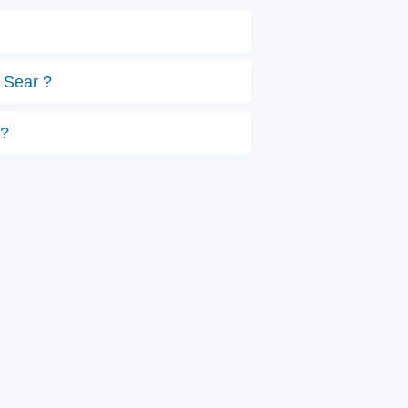
e Sear ?
 ?