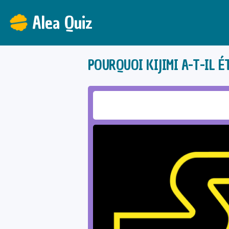
Alea Quiz
POURQUOI KIJIMI A-T-IL É