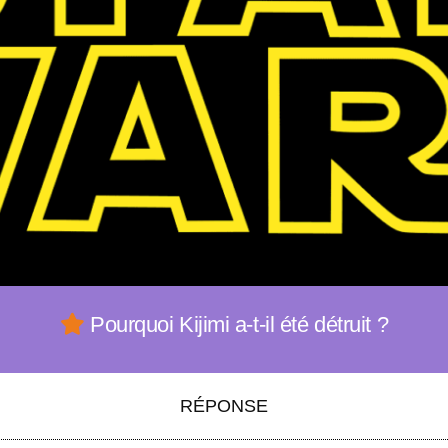
Pourquoi Kijimi a-t-il été détruit ?
RÉPONSE