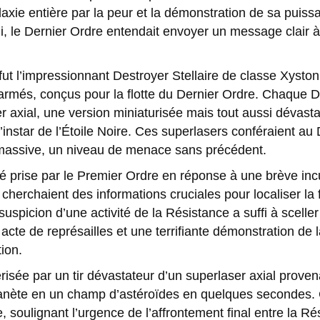
alaxie entière par la peur et la démonstration de sa puiss
i, le Dernier Ordre entendait envoyer un message clair à
 fut l’impressionnant Destroyer Stellaire de classe Xysto
més, conçus pour la flotte du Dernier Ordre. Chaque Dest
r axial, une version miniaturisée mais tout aussi dévas
l’instar de l’Étoile Noire. Ces superlasers conféraient a
 massive, un niveau de menace sans précédent.
été prise par le Premier Ordre en réponse à une brève in
cherchaient des informations cruciales pour localiser la f
suspicion d’une activité de la Résistance a suffi à sceller
acte de représailles et une terrifiante démonstration de 
ion.
lvérisée par un tir dévastateur d’un superlaser axial prove
lanète en un champ d’astéroïdes en quelques secondes. 
e, soulignant l’urgence de l’affrontement final entre la Ré