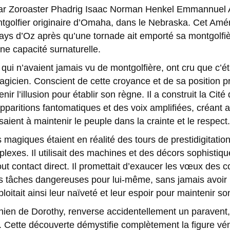
car Zoroaster Phadrig Isaac Norman Henkel Emmannuel
tgolfier originaire d’Omaha, dans le Nebraska. Cet Améri
Pays d’Oz après qu’une tornade ait emporté sa montgolfiè
ne capacité surnaturelle.
 qui n’avaient jamais vu de montgolfière, ont cru que c’ét
icien. Conscient de cette croyance et de sa position p
ir l’illusion pour établir son règne. Il a construit la Ci
paritions fantomatiques et des voix amplifiées, créant a
saient à maintenir le peuple dans la crainte et le respect.
agiques étaient en réalité des tours de prestidigitation 
lexes. Il utilisait des machines et des décors sophistiq
tout contact direct. Il promettait d’exaucer les vœux des 
es tâches dangereuses pour lui-même, sans jamais avoir l’
loitait ainsi leur naïveté et leur espoir pour maintenir s
chien de Dorothy, renverse accidentellement un paravent, 
ns. Cette découverte démystifie complètement la figure v