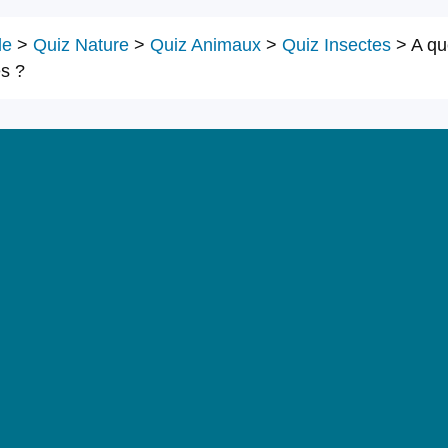
le
>
Quiz Nature
>
Quiz Animaux
>
Quiz Insectes
>
A qu
es ?