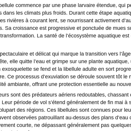
ibellule commence par une phase larvaire étendue, qui p
s dans les climats plus froids. Durant cette étape aquati
s rivières à courant lent, se nourrissant activement d’a
ins. Sa croissance est progressive et ponctuée de mues 
a transformation. La santé de l’écosystème aquatique est 
taculaire et délicat qui marque la transition vers l’âge 
ête, elle quitte l’eau et grimpe sur une plante aquatique
 exosquelette se fend et la libellule adulte en sort progr
ibre. Ce processus d’exuviation se déroule souvent tôt le
dité ambiante, offrant une protection essentielle au nouve
urs sont des prédateurs aériens redoutables, chassant d
 Leur période de vol s’étend généralement de fin mai à s
 plupart des régions. Ces libellules sont connues pour leu
ouvent observées patrouillant au-dessus des plans d’eau 
ativement courte, ne dépassant généralement pas quelqu