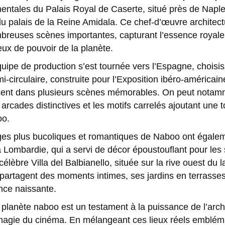
tales du Palais Royal de Caserte, situé près de Naples,
 du palais de la Reine Amidala. Ce chef-d’œuvre architectu
mbreuses scènes importantes, capturant l’essence royale e
ieux de pouvoir de la planète.
quipe de production s’est tournée vers l’Espagne, chois
-circulaire, construite pour l’Exposition ibéro-américaine
ssent dans plusieurs scènes mémorables. On peut notamm
rcades distinctives et les motifs carrelés ajoutant une 
oo.
ges plus bucoliques et romantiques de Naboo ont égalemen
a Lombardie, qui a servi de décor époustouflant pour les
élèbre Villa del Balbianello, située sur la rive ouest du l
artagent des moments intimes, ses jardins en terrasses
nce naissante.
a planète naboo est un testament à la puissance de l’arch
agie du cinéma. En mélangeant ces lieux réels emblémat