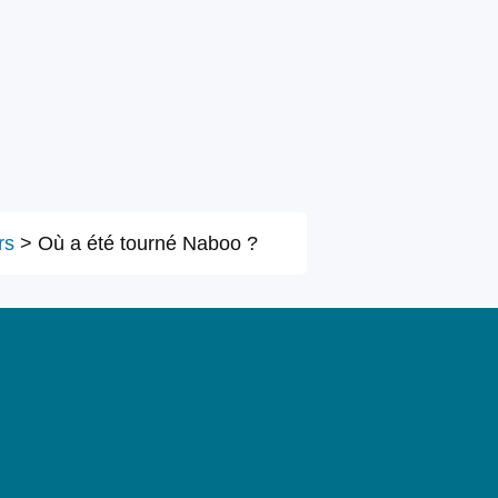
rs
>
Où a été tourné Naboo ?