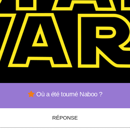
Où a été tourné Naboo ?
RÉPONSE