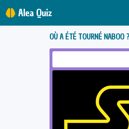
Alea Quiz
OÙ A ÉTÉ TOURNÉ NABOO 