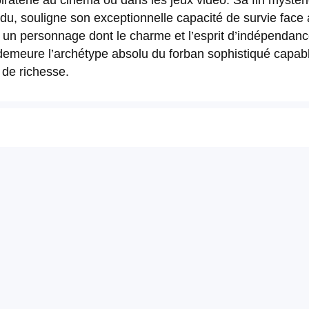
iraterie au cinéma ou dans les jeux vidéo. Sa fin mystér
pendu, souligne son exceptionnelle capacité de survie fac
e un personnage dont le charme et l’esprit d’indépendance
l demeure l’archétype absolu du forban sophistiqué capab
t de richesse.