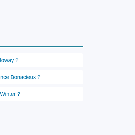
lloway ?
tance Bonacieux ?
 Winter ?