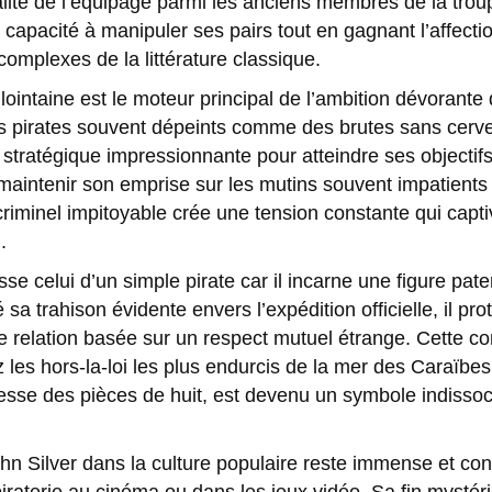
alité de l’équipage parmi les anciens membres de la troup
 capacité à manipuler ses pairs tout en gagnant l’affecti
 complexes de la littérature classique.
e lointaine est le moteur principal de l’ambition dévorant
s pirates souvent dépeints comme des brutes sans cervell
stratégique impressionnante pour atteindre ses objectifs.
maintenir son emprise sur les mutins souvent impatients e
 criminel impitoyable crée une tension constante qui capti
.
se celui d’un simple pirate car il incarne une figure pat
 sa trahison évidente envers l’expédition officielle, il pr
ne relation basée sur un respect mutuel étrange. Cette 
 les hors-la-loi les plus endurcis de la mer des Caraïb
 cesse des pièces de huit, est devenu un symbole indisso
hn Silver dans la culture populaire reste immense et cont