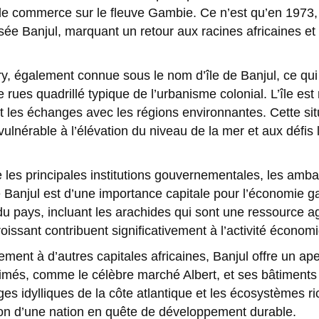
r le commerce sur le fleuve Gambie. Ce n’est qu’en 1973
isée Banjul, marquant un retour aux racines africaines 
Mary, également connue sous le nom d’île de Banjul, ce qu
 rues quadrillé typique de l’urbanisme colonial. L’île est 
et les échanges avec les régions environnantes. Cette sit
vulnérable à l’élévation du niveau de la mer et aux défis 
te les principales institutions gouvernementales, les am
e Banjul est d’une importance capitale pour l’économie gam
du pays, incluant les arachides qui sont une ressource 
issant contribuent significativement à l’activité économiq
ement à d’autres capitales africaines, Banjul offre un ap
s, comme le célèbre marché Albert, et ses bâtiments hi
ges idylliques de la côte atlantique et les écosystèmes r
tion d’une nation en quête de développement durable.