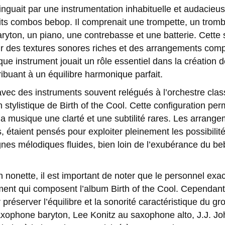
inguait par une instrumentation inhabituelle et audacieu
tits combos bebop. Il comprenait une trompette, un tromb
yton, un piano, une contrebasse et une batterie. Cette 
ir des textures sonores riches et des arrangements comp
e instrument jouait un rôle essentiel dans la création 
ribuant à un équilibre harmonique parfait.
vec des instruments souvent relégués à l’orchestre clas
n stylistique de Birth of the Cool. Cette configuration per
a musique une clarté et une subtilité rares. Les arran
 étaient pensés pour exploiter pleinement les possibilité
ignes mélodiques fluides, bien loin de l’exubérance du b
n nonette, il est important de noter que le personnel exac
ement qui composent l’album Birth of the Cool. Cependan
réserver l’équilibre et la sonorité caractéristique du g
xophone baryton, Lee Konitz au saxophone alto, J.J. J