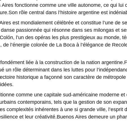
ires fonctionne comme une ville autonome, ce qui lui con
e.Son rôle central dans l’histoire argentine est indénia
Aires est mondialement célébrée et constitue l’une de se
e danse passionnée qui résonne dans ses milongas et ses
olón, l’un des opéras les plus prestigieux au monde, t
és, de l’énergie colorée de La Boca à l’élégance de Recol
ofondément liée à la construction de la nation argentine.
joué un rôle déterminant dans les luttes pour l’indépenda
ectoire historique a façonné son caractère de métropole 
’idées.
sitionne comme une capitale sud-américaine moderne et 
s urbains contemporains, tels que la gestion de son expan
s complexités inhérentes à une si grande ville, l’esprit di
ésilience et leur créativité.Buenos Aires demeure un phar